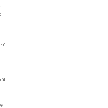
g
g
 ký
 rất
ng