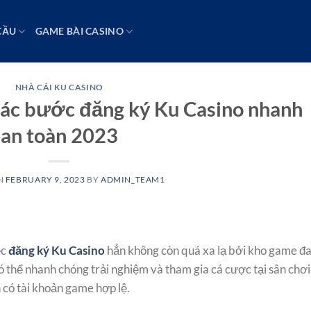
CẦU
GAME BÀI CASINO
NHÀ CÁI KU CASINO
các bước đăng ký Ku Casino nhanh
an toàn 2023
N
FEBRUARY 9, 2023
BY
ADMIN_TEAM1
ệc
đăng ký Ku Casino
hẳn không còn quá xa lạ bởi kho game đ
ó thể nhanh chóng trải nghiệm và tham gia cá cược tại sân chơi
n có tài khoản game hợp lệ.