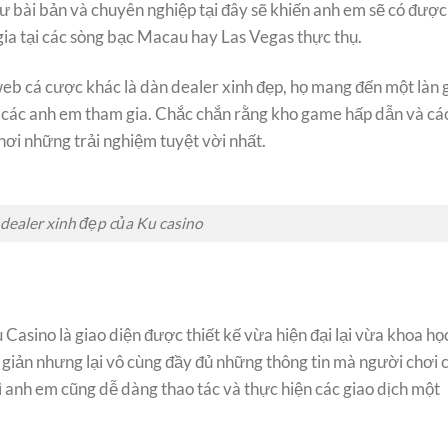
tư bài bản và chuyên nghiệp tại đây sẽ khiến anh em sẽ có được
ia tại các sòng bạc Macau hay Las Vegas thực thụ.
web cá cược khác là dàn dealer xinh đẹp, họ mang đến một làn 
 các anh em tham gia. Chắc chắn rằng kho game hấp dẫn và cá
chơi những trải nghiệm tuyệt vời nhất.
dealer xinh đẹp của Ku casino
Casino là giao diện được thiết kế vừa hiện đại lại vừa khoa họ
 giản nhưng lại vô cùng đầy đủ những thông tin mà người chơi 
hì anh em cũng dễ dàng thao tác và thực hiện các giao dịch một