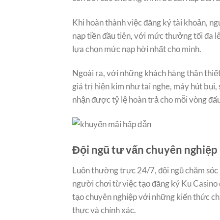
Khi hoàn thành việc đăng ký tài khoản, n
nạp tiền đầu tiên, với mức thưởng tối đa
lựa chọn mức nạp hời nhất cho mình.
Ngoài ra, với những khách hàng thân thiết
giá trị hiện kim như tai nghe, máy hút bụ
nhận được tỷ lệ hoàn trả cho mỗi vòng đấu
Đội ngũ tư vấn chuyên nghiệp
Luôn thường trực 24/7, đội ngũ chăm sóc 
người chơi từ việc tạo đăng ký Ku Casino 
tạo chuyên nghiệp với những kiến thức ch
thực và chính xác.