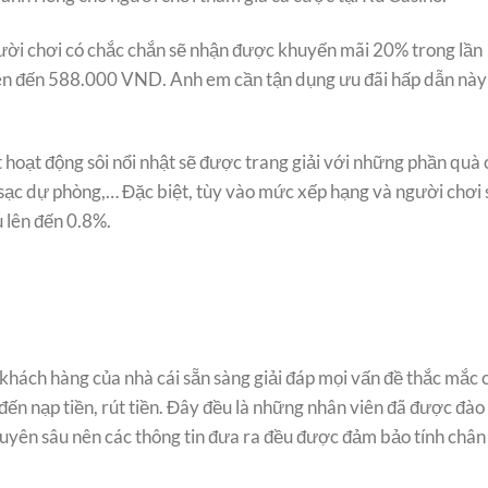
gười chơi có chắc chắn sẽ nhận được khuyến mãi 20% trong lần
 lên đến 588.000 VND. Anh em cần tận dụng ưu đãi hấp dẫn này
 hoạt động sôi nổi nhật sẽ được trang giải với những phần quà 
i, sạc dự phòng,… Đặc biệt, tùy vào mức xếp hạng và người chơi 
 lên đến 0.8%.
khách hàng của nhà cái sẵn sàng giải đáp mọi vấn đề thắc mắc 
đến nạp tiền, rút tiền. Đây đều là những nhân viên đã được đào
uyên sâu nên các thông tin đưa ra đều được đảm bảo tính chân