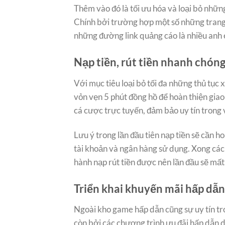
Thêm vào đó là tối ưu hóa và loại bỏ nhữn
Chính bởi trường hợp một số những trang 
những đường link quảng cáo là nhiều anh 
Nạp tiền, rút tiền nhanh chón
Với mục tiêu loại bỏ tối đa những thủ tục x
vỏn vẹn 5 phút đồng hồ để hoàn thiện giao
cá cược trực tuyến, đảm bảo uy tín trong 
Lưu ý trong lần đầu tiên nạp tiền sẽ cần h
tài khoản và ngân hàng sử dụng. Xong các 
hành nạp rút tiền được nên lần đầu sẽ mất
Triển khai khuyến mãi hấp dẫn
Ngoài kho game hấp dẫn cũng sự uy tín tr
còn bởi các chương trình ưu đãi hấp dẫn d