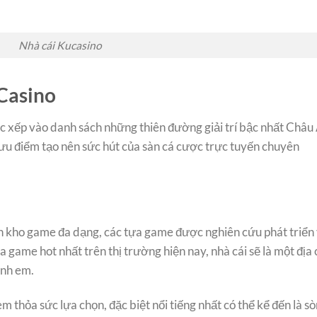
Nhà cái Kucasino
Casino
 xếp vào danh sách những thiên đường giải trí bậc nhất Châu 
ưu điểm tạo nên sức hút của sàn cá cược trực tuyến chuyên
n kho game đa dạng, các tựa game được nghiên cứu phát triển
 game hot nhất trên thị trường hiện nay, nhà cái sẽ là một địa 
anh em.
 thỏa sức lựa chọn, đặc biệt nổi tiếng nhất có thể kể đến là s