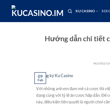
Skip
to
KU CASINO
SOI 
content
Hướng dẫn chi tiết 
POSTED O
09
Feb
Với những anh em đam mê cá cược thì vi
dạng cùng với tỷ lệ ăn cược hấp dẫn. Để c
này, điều kiện tiên quyết là người chơi cầ