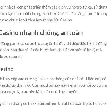
đi nhà cái còn phát triển thêm các dịch vụ hỗ trợ từ xa, sử dụn
ách tận tình nhất cho người chơi. Chắc chắn rằng bạn sẽ khôn
ấn nào chu đáo và tâm huyết như Ku Casino.
asino nhanh chóng, an toàn
ồng game cá cược trực tuyến tại đây thì điều đầu tiên là đăng
hập. Sau đây sẽ là các bước làm chi tiết và một số lưu ý mà
được suôn sẻ.
Casino
 truy cập vào đường link chính thống của nhà cái. Hiện nay có
ống để giả danh Ku Casino, điều này gây nên nhiều nỗi sợ và ám
a cá cược tại các nền tảng cá cược trực tuyến.
 chính thống có thể khiến anh em bị rút hết toàn bộ số tiền tro