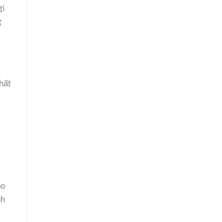
gì
g
chất
no
nh