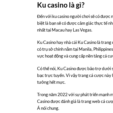
Ku casino là gì?
Đến với ku casino người chơi sẽ có được n
biệt là bạn sẽ có được cảm giác thực tế n
nhất tại Macau hay Las Vegas.
Ku Casino hay nhà cái Ku Casino là trang 
có trụ sở chính nằm tại Manila, Philippin
vực hoạt động và cung cấp nền tảng cá cược
Có thể nói, Ku Casino được bảo trợ dưới sự
bạc trực tuyến. Vì vậy trang cá cược này 
tưởng hết mực.
Trong năm 2022 với sự phát triển mạnh m
Casino được đánh giá là trang web cá cược
Á nói chung.