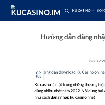
Skip
to
KU CASINO
SOI 
content
Hướng dẫn đăng nhập
POSTED O
09
Feb
Ku casino là một trong những thương hiệu 
dùng nhiều nhất năm 2022. Nội dung bài vi
như cách
đăng nhập ku casino
nhé!