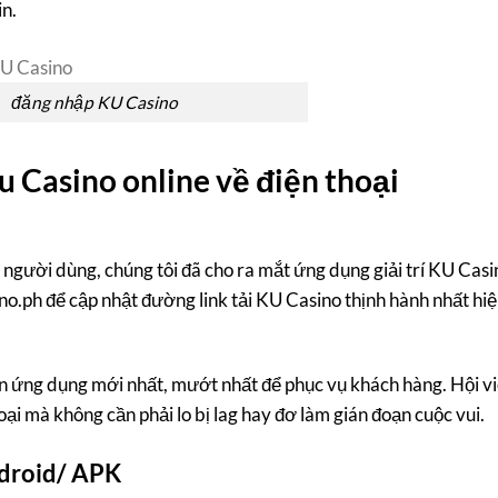
n.
đăng nhập KU Casino
Casino online về điện thoại
o người dùng, chúng tôi đã cho ra mắt ứng dụng giải trí KU Casi
o.ph để cập nhật đường link tải KU Casino thịnh hành nhất hi
ản ứng dụng mới nhất, mướt nhất để phục vụ khách hàng. Hội v
oại mà không cần phải lo bị lag hay đơ làm gián đoạn cuộc vui.
ndroid/ APK