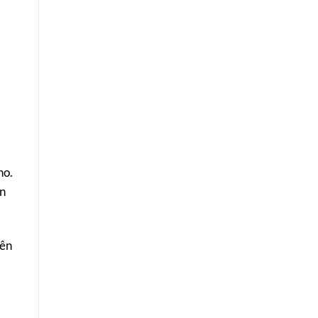
no.
ện
iên