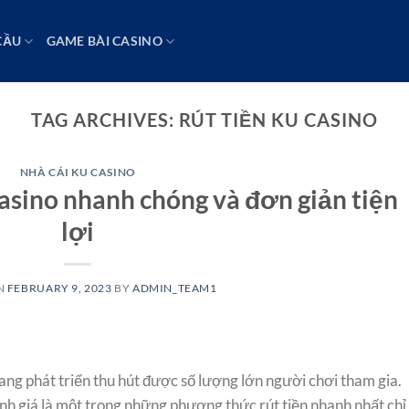
CẦU
GAME BÀI CASINO
TAG ARCHIVES:
RÚT TIỀN KU CASINO
NHÀ CÁI KU CASINO
casino nhanh chóng và đơn giản tiện
lợi
N
FEBRUARY 9, 2023
BY
ADMIN_TEAM1
ang phát triển thu hút được số lượng lớn người chơi tham gia.
nh giá là một trong những phương thức rút tiền nhanh nhất chỉ