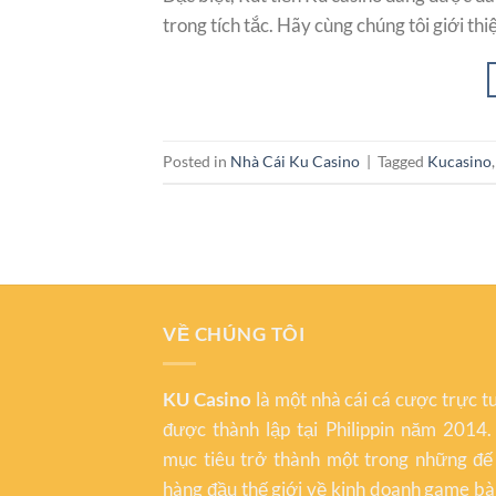
trong tích tắc. Hãy cùng chúng tôi giới thi
Posted in
Nhà Cái Ku Casino
|
Tagged
Kucasino
VỀ CHÚNG TÔI
KU Casino
là một nhà cái cá cược trực t
được thành lập tại Philippin năm 2014.
mục tiêu trở thành một trong những đế
hàng đầu thế giới về kinh doanh game bài