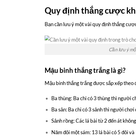
Quy định thắng cược khi
Bạn cần lưu ý một vài quy định thắng cượ
Cần lưu ý mộ
Mậu binh thắng trắng là gì?
Mậu binh thắng trắng được sắp xếp theo
Ba thùng: Ba chi có 3 thùng thì người 
Ba sản: Ba chi có 3 sảnh thì người chơi
Sảnh rồng: Các lá bài từ 2 đến át khôn
Năm đôi một sám: 13 lá bài có 5 đôi và