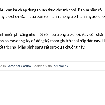
iểu cặn kẽ và áp dụng thuần thục vào trò chơi. Bạn sẽ nắm rõ
ong trò chơi. Đảm bảo bạn sẽ nhanh chóng trở thành người chơ
inh miễn phí cũng như một số mẹo trong trò chơi. Vậy còn chần
asino.me/dang-ky để đăng ký tham gia trò chơi hấp dẫn này. 
tốt trò chơi Mậu binh đang rất được ưa chuộng này.
ed in
Game bài Casino
. Bookmark the
permalink
.