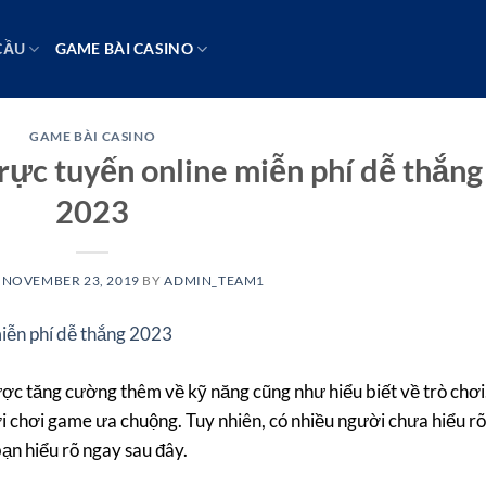
CẦU
GAME BÀI CASINO
GAME BÀI CASINO
rực tuyến online miễn phí dễ thắng
2023
N
NOVEMBER 23, 2019
BY
ADMIN_TEAM1
ợc tăng cường thêm về kỹ năng cũng như hiểu biết về trò chơi
i chơi game ưa chuộng. Tuy nhiên, có nhiều người chưa hiểu rõ
bạn hiểu rõ ngay sau đây.