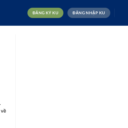
ĐĂNG KÝ KU
ĐĂNG NHẬP KU
.
 về