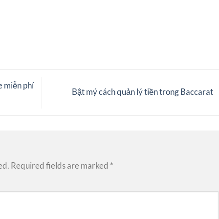
e miễn phí
Bật mý cách quản lý tiền trong Baccarat
ed.
Required fields are marked
*