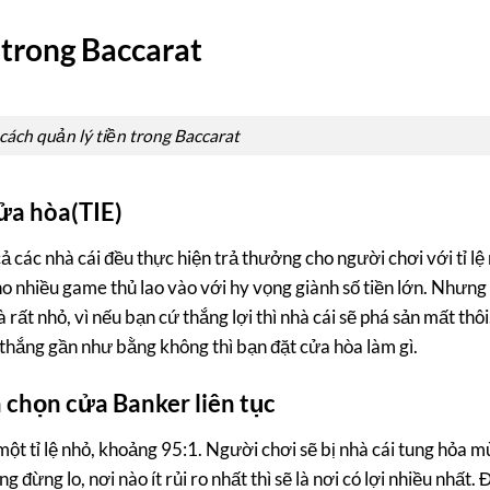
 trong Baccarat
cách quản lý tiền trong Baccarat
ửa hòa(TIE)
ả các nhà cái đều thực hiện trả thưởng cho người chơi với tỉ lệ 
ho nhiều game thủ lao vào với hy vọng giành số tiền lớn. Nhưng
 rất nhỏ, vì nếu bạn cứ thắng lợi thì nhà cái sẽ phá sản mất thôi
 thắng gần như bằng không thì bạn đặt cửa hòa làm gì.
n chọn cửa Banker liên tục
một tỉ lệ nhỏ, khoảng 95:1. Người chơi sẽ bị nhà cái tung hỏa m
 đừng lo, nơi nào ít rủi ro nhất thì sẽ là nơi có lợi nhiều nhất. 