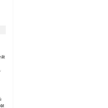
rất
.
ù
Đặt