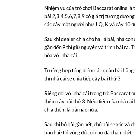
Nhiệm vụ của trò chơi Baccarat online là 
bài 2,3,4,5,6,7,8,9 có giá trị tương đương
các cây mặt người như J,Q, K và cây 10 đ
Sau khi dealer chia cho hai lá bài, nhà con
gần đến 9 thì giữ nguyên và trình bài ra.
hòa với nhà cái.
Trường hợp tổng điểm các quân bài bằng 
thì nhà cái sẽ chia tiếp cây bài thứ 3.
Riêng đối với nhà cái trong trò Baccarat on
thêm cây bài thứ 3. Nếu điểm của nhà cái 
chia thêm lá bài nào nữa.
Sau khi bộ bài gần hết, chủ bài sẽ xóc và c
bạn huề thì vòng đó coi như đã chấm dứt.