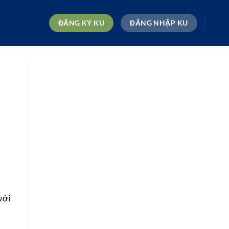
ĐĂNG KÝ KU
ĐĂNG NHẬP KU
với