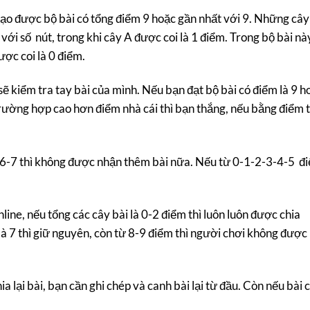
tạo được bộ bài có tổng điểm 9 hoặc gần nhất với 9. Những cây
 với số nút, trong khi cây A được coi là 1 điểm. Trong bộ bài nà
ược coi là 0 điểm.
 sẽ kiểm tra tay bài của mình. Nếu bạn đạt bộ bài có điểm là 9 h
 Trường hợp cao hơn điểm nhà cái thì bạn thắng, nếu bằng điểm t
6-7 thì không được nhận thêm bài nữa. Nếu từ 0-1-2-3-4-5 đ
line, nếu tổng các cây bài là 0-2 điểm thì luôn luôn được chia
là 7 thì giữ nguyên, còn từ 8-9 điểm thì người chơi không được
hia lại bài, bạn cần ghi chép và canh bài lại từ đầu. Còn nếu bài 