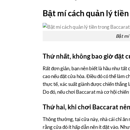
Bật mí cách quản lý tiền
Bật mí 
Thứ nhất, không bao giờ đặt c
Rất đơn giản, bạn nên biết là hầu như tất c
cao nếu đặt cửa hòa. Điều đó có thể làm c
thực tế, xác suất giành được chiến thắng là
Do đó, nếu chơi Baccarat mà cơ hội chiến
Thứ hai, khi chơi Baccarat nê
Thông thường, tại cửa này, nhà cái chỉ ăn 
rằng cửa đó ít hấp dẫn nên ít đặt vào. Nhưng