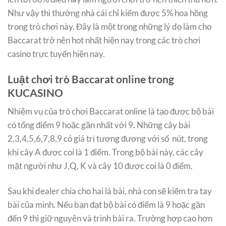
Như vậy thì thường nhà cái chỉ kiếm được 5% hoa hồng
trong trò chơi này. Đây là một trong những lý do làm cho
Baccarat trở nên hot nhất hiện nay trong các trò chơi
casino trực tuyến hiện nay.
Luật chơi trò Baccarat online trong
KUCASINO
Nhiệm vụ của trò chơi Baccarat online là tạo được bộ bài
có tổng điểm 9 hoặc gần nhất với 9. Những cây bài
2,3,4,5,6,7,8,9 có giá trị tương đương với số nút, trong
khi cây A được coi là 1 điểm. Trong bộ bài này, các cây
mặt người như J,Q, K và cây 10 được coi là 0 điểm.
Sau khi dealer chia cho hai lá bài, nhà con sẽ kiểm tra tay
bài của mình. Nếu bạn đạt bộ bài có điểm là 9 hoặc gần
đến 9 thì giữ nguyên và trình bài ra. Trường hợp cao hơn