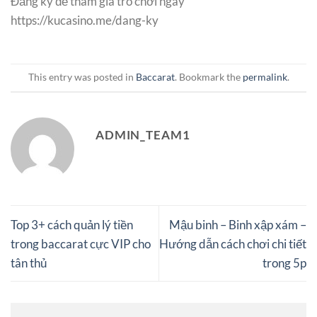
Đăng ký để tham gia trò chơi ngay
https://kucasino.me/dang-ky
This entry was posted in
Baccarat
. Bookmark the
permalink
.
ADMIN_TEAM1
Top 3+ cách quản lý tiền
Mậu binh – Binh xập xám –
trong baccarat cực VIP cho
Hướng dẫn cách chơi chi tiết
tân thủ
trong 5p