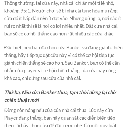
Thông thường, tại cửa này, nhà cái chỉ ăn một tỉ lệ nhỏ,
khoảng 95:1. Người chơi sẽ bị nhà cái tung hỏa mù rằng
cửa đó ít hấp dẫn nên ít đặt vào. Nhưng đừng lo, nơi nào ít
rủi ro nhất thì sẽ là nơi có lợi nhiều nhất. Đặt cửa nhà cái,
bạn sẽ có cơ hội thắng cao hơn rất nhiều các cửa khác.
Đặc biệt, nếu bạn đã chọn cửa Banker và đang giành chiến
thắng, hãy tiếp tục đặt cửa này vì có thể cơ hội tiếp tục
giành chiến thắng sẽ cao hơn. Sau Banker, bạn có thể cân
nhắc cửa player vì cơ hội chiến thắng của cửa này cũng
khá cao, chỉ đứng sau cửa của nhà cái.
Thứ ba, Nếu cửa Banker thua, tạm thời dừng lại chờ
chiến thuật mới
Đừng nôn nóng nếu cửa của nhà cái thua. Lúc này cửa
Player đang thắng, bạn hãy quan sát các diễn biến tiếp
theo rồi hãy chọn cửa để đặt cược nhé. Có một quy luật