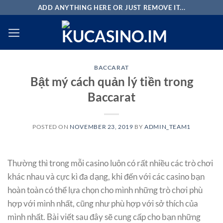
Skip
ADD ANYTHING HERE OR JUST REMOVE IT...
to
content
BACCARAT
Bật mý cách quản lý tiền trong
Baccarat
POSTED ON
NOVEMBER 23, 2019
BY
ADMIN_TEAM1
Thường thì trong mỗi casino luôn có rất nhiều các trò chơi
khác nhau và cực kì đa dạng, khi đến với các casino bạn
hoàn toàn có thể lựa chọn cho mình những trò chơi phù
hợp với mình nhất, cũng như phù hợp với sở thích của
mình nhất. Bài viết sau đây sẽ cung cấp cho bạn những